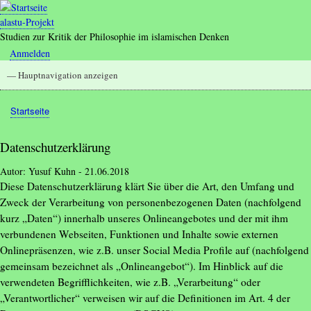
Direkt
alastu-Projekt
zum
Studien zur Kritik der Philosophie im islamischen Denken
Inhalt
Anmelden
Benutzermenü
— Hauptnavigation anzeigen
Hauptnavigation
Startseite
Artikel
Bücher
Über
Startseite
Pfadnavigation
Datenschutzerklärung
Autor:
Yusuf Kuhn
-
21.06.2018
Diese Datenschutzerklärung klärt Sie über die Art, den Umfang und
Zweck der Verarbeitung von personenbezogenen Daten (nachfolgend
kurz „Daten“) innerhalb unseres Onlineangebotes und der mit ihm
verbundenen Webseiten, Funktionen und Inhalte sowie externen
Onlinepräsenzen, wie z.B. unser Social Media Profile auf (nachfolgend
gemeinsam bezeichnet als „Onlineangebot“). Im Hinblick auf die
verwendeten Begrifflichkeiten, wie z.B. „Verarbeitung“ oder
„Verantwortlicher“ verweisen wir auf die Definitionen im Art. 4 der