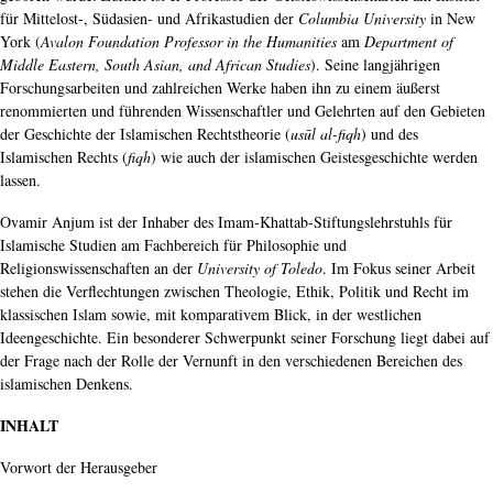
für Mittelost-, Südasien- und Afrikastudien der
Columbia University
in New
York (
Avalon Foundation Professor in the Humanities
am
Department of
Middle Eastern, South Asian, and African Studies
). Seine langjährigen
Forschungsarbeiten und zahlreichen Werke haben ihn zu einem äußerst
renommierten und führenden Wissenschaftler und Gelehrten auf den Gebieten
der Geschichte der
Islamischen
Rechtstheorie (
usūl al-fiqh
) und des
Islamischen Rechts (
fiqh
) wie auch der islamischen Geistesgeschichte werden
lassen.
Ovamir Anjum ist der Inhaber des Imam-Khattab-Stiftungslehrstuhls für
Islamische Studien am Fachbereich für Philosophie und
Religionswissenschaften an der
University of Toledo
. Im Fokus seiner Arbeit
stehen die Verflechtungen zwischen Theologie, Ethik, Politik und Recht im
klassischen Islam sowie, mit komparativem Blick, in der westlichen
Ideengeschichte. Ein besonderer Schwerpunkt seiner Forschung liegt dabei auf
der Frage nach der Rolle der Vernunft in den verschiedenen Bereichen des
islamischen Denkens.
INHALT
Vorwort der Herausgeber