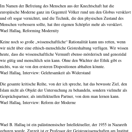
Im Namen der Befreiung des Menschen aus der Knechtschaft hat die
europäische Moderne ganz im Gegenteil Völker rund um den Globus versklavt
und oft sogar vernichtet, und die Technik, die den physischen Zustand des
Menschen verbessern sollte, hat ihre eigenen Schöpfer mehr als versklavt.
Wael Hallaq, Reforming Modernity
Keine noch so große „wissenschaftliche“ Rationalität kann uns retten, wenn
wir nicht über eine ethisch-menschliche Geisteshaltung verfügen. Wir wissen
heute, dass die wissenschaftliche Vernunft ebenso mörderisch und genozidal
wie gütig und menschlich sein kann. Ohne den Wächter der Ethik gibt es
nichts, was sie von den ersteren Dispositionen abhalten könnte.
Wael Hallaq, Interview: Gelehrsamkeit als Widerstand
Die gesamte kritische Reihe, von der ich spreche, hat das bewusste Ziel, den
Islam nicht als Objekt der Untersuchung zu behandeln, sondern vielmehr als
Gesprächspartner, als intellektuellen Partner, von dem man lernen kann.
Wael Hallaq, Interview: Reform der Moderne
Wael B. Hallaq ist ein palästinensischer Intellektueller, der 1955 in Nazareth
geboren wurde. Zurzeit ist er Professor der Geisteswissenschaften am Institut