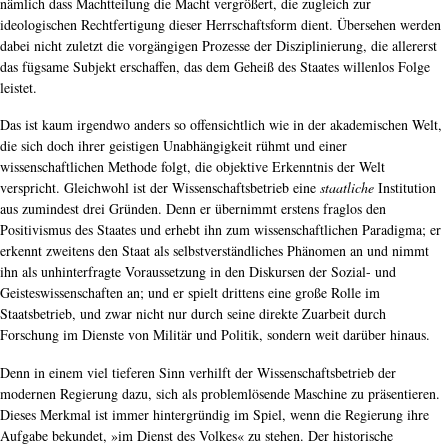
nämlich dass Machtteilung die Macht vergrößert, die zugleich zur
ideologischen Rechtfertigung dieser Herrschaftsform dient. Übersehen werden
dabei nicht zuletzt die vorgängigen Prozesse der Disziplinierung, die allererst
das fügsame Subjekt erschaffen, das dem Geheiß des Staates willenlos Folge
leistet.
Das ist kaum irgendwo anders so offensichtlich wie in der akademischen Welt,
die sich doch ihrer geistigen Unabhängigkeit rühmt und einer
wissenschaftlichen Methode folgt, die objektive Erkenntnis der Welt
verspricht. Gleichwohl ist der Wissenschaftsbetrieb eine
staatliche
Institution
aus zumindest drei Gründen. Denn er übernimmt erstens fraglos den
Positivismus des Staates und erhebt ihn zum wissenschaftlichen Paradigma; er
erkennt zweitens den Staat als selbstverständliches Phänomen an und nimmt
ihn als unhinterfragte Voraussetzung in den Diskursen der Sozial- und
Geisteswissenschaften an; und er spielt drittens eine große Rolle im
Staatsbetrieb, und zwar nicht nur durch seine direkte Zuarbeit durch
Forschung im Dienste von Militär und Politik, sondern weit darüber hinaus.
Denn in einem viel tieferen Sinn verhilft der Wissenschaftsbetrieb der
modernen Regierung dazu, sich als problemlösende Maschine zu präsentieren.
Dieses Merkmal ist immer hintergründig im Spiel, wenn die Regierung ihre
Aufgabe bekundet, »im Dienst des Volkes« zu stehen. Der historische