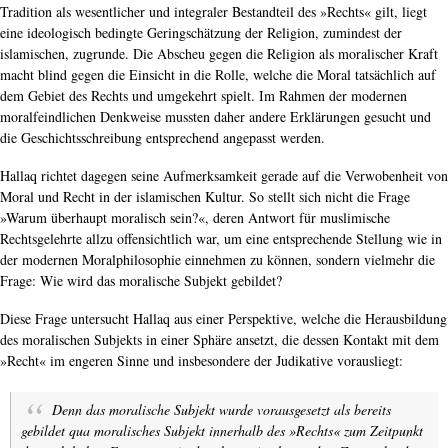
Tradition als wesentlicher und integraler Bestandteil des »Rechts« gilt, liegt
eine ideologisch bedingte Geringschätzung der Religion, zumindest der
islamischen, zugrunde. Die Abscheu gegen die Religion als moralischer Kraft
macht blind gegen die Einsicht in die Rolle, welche die Moral tatsächlich auf
dem Gebiet des Rechts und umgekehrt spielt. Im Rahmen der modernen
moralfeindlichen Denkweise mussten daher andere Erklärungen gesucht und
die Geschichtsschreibung entsprechend angepasst werden.
Hallaq richtet dagegen seine Aufmerksamkeit gerade auf die Verwobenheit von
Moral und Recht in der islamischen Kultur. So stellt sich nicht die Frage
»Warum überhaupt moralisch sein?«, deren Antwort für muslimische
Rechtsgelehrte allzu offensichtlich war, um eine entsprechende Stellung wie in
der modernen Moralphilosophie einnehmen zu können, sondern vielmehr die
Frage: Wie wird das moralische Subjekt gebildet?
Diese Frage untersucht Hallaq aus einer Perspektive, welche die Herausbildung
des moralischen Subjekts in einer Sphäre ansetzt, die dessen Kontakt mit dem
»Recht« im engeren Sinne und insbesondere der Judikative vorausliegt:
Denn das moralische Subjekt wurde vorausgesetzt als
bereits
gebildet
qua
moralisches Subjekt innerhalb des »Rechts« zum Zeitpunkt