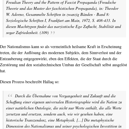
Freudian Theory and the Pattern of Fascist Propaganda (Freudsche
Theorie und das Muster der faschistischen Propaganda), in: Theodor
W. Adorno, Gesammelte Schriften in zwanzig Bänden - Band 8:
Soziologische Schriften I, Frankfurt am Main, 1972, S. 408-433.
In
diesen Machttypen findet das narzisstische Ego Zuflucht, Stabilität und
sogar Zufriedenheit. (109)
Der Nationalismus kann so als vermeintlich heilsame Kraft in Erscheinung
treten, die der Auflösung des modernen Subjekts, dem Sinnverlust und der
Entzauberung entgegenwirkt, eben den Effekten, die der Staat durch die
Zerstörung und den sozialtechnischen Umbau der Gesellschaft selbst ausgelöst
hat.
Diesen Prozess beschreibt Hallaq so:
Durch die Übernahme von Vergangenheit und Zukunft und die
Schaffung einer eigenen universalen Historiographie wird die Nation zu
einer natürlichen Ontologie, die nicht nur Werte enthält, die alle Werte
zersetzen und ersetzen, sondern auch, wie wir gesehen haben, eine
historische Transzendenz, eine Metaphysik. […] Die metaphysische
Dimension des Nationalismus und seiner psychologischen Investition in