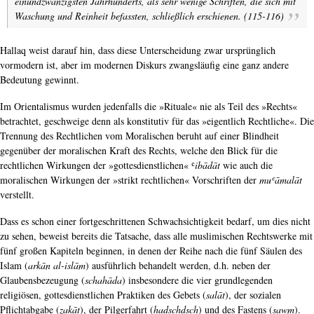
einundzwanzigsten Jahrhunderts, als sehr wenige Schriften, die sich mit
Waschung und Reinheit befassten, schließlich erschienen. (115-116)
Hallaq weist darauf hin, dass diese Unterscheidung zwar ursprünglich
vormodern ist, aber im modernen Diskurs zwangsläufig eine ganz andere
Bedeutung gewinnt.
Im Orientalismus wurden jedenfalls die »Rituale« nie als Teil des »Rechts«
betrachtet, geschweige denn als konstitutiv für das »eigentlich Rechtliche«. Die
Trennung des Rechtlichen vom Moralischen beruht auf einer Blindheit
gegenüber der moralischen Kraft des Rechts, welche den Blick für die
rechtlichen Wirkungen der »gottesdienstlichen« ʿ
ibādāt
wie auch die
moralischen Wirkungen der »strikt rechtlichen« Vorschriften der
muʿāmalāt
verstellt.
Dass es schon einer fortgeschrittenen Schwachsichtigkeit bedarf, um dies nicht
zu sehen, beweist bereits die Tatsache, dass alle muslimischen Rechtswerke mit
fünf großen Kapiteln beginnen, in denen der Reihe nach die fünf Säulen des
Islam (
arkān al-islām
) ausführlich behandelt werden, d.h. neben der
Glaubensbezeugung (
schahāda
) insbesondere die vier grundlegenden
religiösen, gottesdienstlichen Praktiken des Gebets (
salāt
), der sozialen
Pflichtabgabe (
zakāt
), der Pilgerfahrt (
hadschdsch
) und des Fastens (
sawm
).