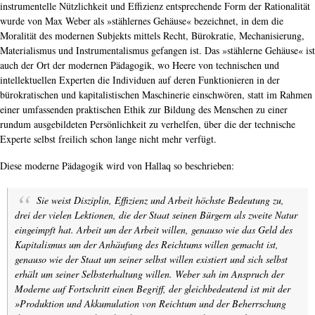
instrumentelle Nützlichkeit und Effizienz entsprechende Form der Rationalität
wurde von Max Weber als »stählernes Gehäuse« bezeichnet, in dem die
Moralität des modernen Subjekts mittels Recht, Bürokratie, Mechanisierung,
Materialismus und Instrumentalismus gefangen ist. Das »stählerne Gehäuse« ist
auch der Ort der modernen Pädagogik, wo Heere von technischen und
intellektuellen Experten die Individuen auf deren Funktionieren in der
bürokratischen und kapitalistischen Maschinerie einschwören, statt im Rahmen
einer umfassenden praktischen Ethik zur Bildung des Menschen zu einer
rundum ausgebildeten Persönlichkeit zu verhelfen, über die der technische
Experte selbst freilich schon lange nicht mehr verfügt.
Diese moderne Pädagogik wird von Hallaq so beschrieben:
Sie weist Disziplin, Effizienz und Arbeit höchste Bedeutung zu,
drei der vielen Lektionen, die der Staat seinen Bürgern als zweite Natur
eingeimpft hat. Arbeit um der Arbeit willen, genauso wie das Geld des
Kapitalismus um der Anhäufung des Reichtums willen gemacht ist,
genauso wie der Staat um seiner selbst willen existiert und sich selbst
erhält um seiner Selbsterhaltung willen. Weber sah im Anspruch der
Moderne auf Fortschritt einen Begriff, der gleichbedeutend ist mit der
»Produktion und Akkumulation von Reichtum und der Beherrschung