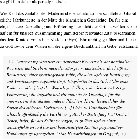
sie gilt ihm daher als paradigmatisch.
Wie Kant das Zeitalter der Moderne überschattete, so überschattete al-Ghazālī
etliche Jahrhunderte in der Mitte der islamischen Geschichte. Da für eine
eingehendere Darstellung und Erörterung hier nicht der Ort ist, wollen wir uns
auf ein für unseren Zusammenhang unmittelbar relevantes Zitat beschränken,
das dem Kontext von reiner Absicht (
niyya
), Ehrfurcht gegenüber und Liebe
zu Gott sowie dem Wissen um die eigene Beschränktheit im Gebet entstammt:
Letzteres repräsentiert ein denkendes Bewusstsein des beständigen
Wunsches und Strebens nach der »Sorge um das Selbst«, das heißt ein
Bewusstsein einer grundlegenden Ethik, die allen anderen Handlungen
und Verrichtungen zugrunde liegt. Eingebettet in das Gebet (die erste
Säule von allen) legt der Wunsch nach Übung des Selbst und stetiger
Verbesserung die logische und chronologische Grundlage für die
angemessene Ausführung anderer Pflichten. Hierin liegen daher die
Samen des ethischen Verhaltens. […] Liebe zu Gott überwiegt für
Ghazālī offenkundig die Furcht vor göttlicher Bestrafung […]
Gott zu
lieben, heißt, für das Selbst zu sorgen, es zu üben und es einer
selbstreflektiven und bewusst beabsichtigten Routine performativer
Handlungen zu unterziehen.
(134; Hervorhebungen im Original)