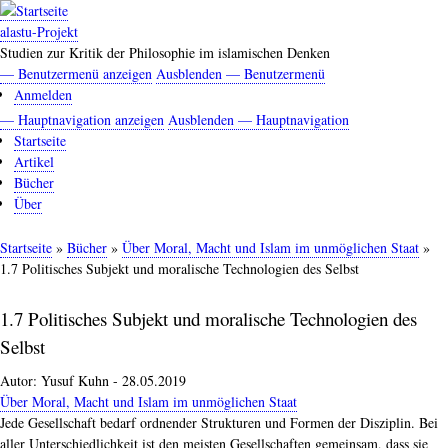
Direkt
zum
alastu-Projekt
Inhalt
Studien zur Kritik der Philosophie im islamischen Denken
— Benutzermenü anzeigen
Ausblenden — Benutzermenü
Benutzermenü
Anmelden
— Hauptnavigation anzeigen
Ausblenden — Hauptnavigation
Hauptnavigation
Startseite
Artikel
Bücher
Über
Startseite
Bücher
Über Moral, Macht und Islam im unmöglichen Staat
Pfadnavigation
1.7 Politisches Subjekt und moralische Technologien des Selbst
1.7 Politisches Subjekt und moralische Technologien des
Selbst
Autor:
Yusuf Kuhn
-
28.05.2019
Über Moral, Macht und Islam im unmöglichen Staat
Jede Gesellschaft bedarf ordnender Strukturen und Formen der Disziplin. Bei
aller Unterschiedlichkeit ist den meisten Gesellschaften gemeinsam, dass sie