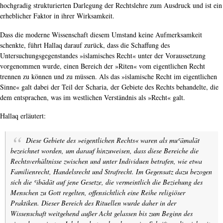
hochgradig strukturierten Darlegung der Rechtslehre zum Ausdruck und ist ein
erheblicher Faktor in ihrer Wirksamkeit.
Dass die moderne Wissenschaft diesem Umstand keine Aufmerksamkeit
schenkte, führt Hallaq darauf zurück, dass die Schaffung des
Untersuchungsgegenstandes »islamisches Recht« unter der Voraussetzung
vorgenommen wurde, einen Bereich der »Riten« vom eigentlichen Recht
trennen zu können und zu müssen. Als das »islamische Recht im eigentlichen
Sinne« galt dabei der Teil der Scharia, der Gebiete des Rechts behandelte, die
dem entsprachen, was im westlichen Verständnis als »Recht« galt.
Hallaq erläutert:
Diese Gebiete des »eigentlichen Rechts« waren als
muʿāmalāt
bezeichnet worden, um darauf hinzuweisen, dass diese Bereiche die
Rechtsverhältnisse zwischen und unter Individuen betrafen, wie etwa
Familienrecht, Handelsrecht und Strafrecht. Im Gegensatz dazu bezogen
sich die ʿ
ibādāt
auf jene Gesetze, die vermeintlich die Beziehung des
Menschen zu Gott regelten, offensichtlich eine Reihe religiöser
Praktiken. Dieser Bereich des Rituellen wurde daher in der
Wissenschaft weitgehend außer Acht gelassen bis zum Beginn des