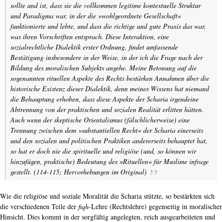
sollte und
ist
, dass sie die vollkommen legitime kontextuelle Struktur
und Paradigma war, in der die »wohlgeordnete Gesellschaft«
funktionierte und lebte, und dass die richtige und gute Praxis das war,
was ihren Vorschriften entsprach. Diese Interaktion, eine
sozialrechtliche Dialektik erster Ordnung, findet umfassende
Bestätigung insbesondere in der Weise, in der ich die Frage nach der
Bildung des moralischen Subjekts angehe. Meine Betonung auf die
sogenannten rituellen Aspekte des Rechts bestärken Annahmen über die
historische Existenz dieser Dialektik, denn meines Wissens hat niemand
die Behauptung erhoben, dass diese Aspekte der Scharia irgendeine
Abtrennung von der praktischen und sozialen Realität erlitten hätten.
Auch wenn der skeptische Orientalismus (fälschlicherweise) eine
Trennung zwischen dem »substantiellen Recht« der Scharia einerseits
und den sozialen und politischen Praktiken andererseits behauptet hat,
so hat er doch nie die spirituelle und religiöse (und, so können wir
hinzufügen, praktische) Bedeutung des »Rituellen« für Muslime infrage
gestellt. (114-115; Hervorhebungen im Original)
Wie die religiöse und soziale Moralität die Scharia stützte, so bestärkten sich
die verschiedenen Teile der
fiqh
-Lehre (Rechtslehre) gegenseitig in moralischer
Hinsicht. Dies kommt in der sorgfältig angelegten, reich ausgearbeiteten und