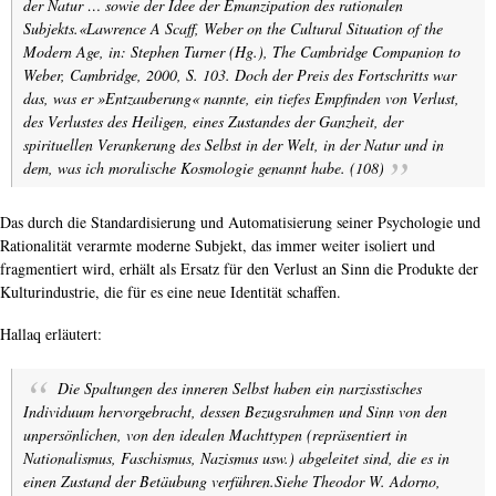
der Natur … sowie der Idee der Emanzipation des rationalen
Subjekts.«
Lawrence A Scaff, Weber on the Cultural Situation of the
Modern Age, in: Stephen Turner (Hg.), The Cambridge Companion to
Weber, Cambridge, 2000, S. 103.
Doch der Preis des Fortschritts war
das, was er »Entzauberung« nannte, ein tiefes Empfinden von Verlust,
des Verlustes des Heiligen, eines Zustandes der Ganzheit, der
spirituellen Verankerung des Selbst in der Welt, in der Natur und in
dem, was ich moralische Kosmologie genannt habe. (108)
Das durch die Standardisierung und Automatisierung seiner Psychologie und
Rationalität verarmte moderne Subjekt, das immer weiter isoliert und
fragmentiert wird, erhält als Ersatz für den Verlust an Sinn die Produkte der
Kulturindustrie, die für es eine neue Identität schaffen.
Hallaq erläutert:
Die Spaltungen des inneren Selbst haben ein narzisstisches
Individuum hervorgebracht, dessen Bezugsrahmen und Sinn von den
unpersönlichen, von den idealen Machttypen (repräsentiert in
Nationalismus, Faschismus, Nazismus usw.) abgeleitet sind, die es in
einen Zustand der Betäubung verführen.
Siehe Theodor W. Adorno,