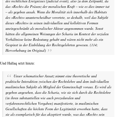
des rechtlichen Ereignisses (
judicial event
), also zu dem Zeitpunkt, da
das »Recht« die Präsenz der moralischen Kraft – wie es dies immer tat
– als gegeben ansah. Wenn die Moralität sich innerhalb des Habitats
des »Rechts« ununterscheidbar verortete, so deshalb, weil das Subjekt
dieses »Rechts« in seinen individuellen und kollektiven Formen
uneingeschränkt als moralischer Akteur angenommen wurde. Sonst
hätten die allgemeinen Weisungen der Scharia im Kontext der sozialen
Verhältnisse keine Bedeutung gehabt und wären nicht mehr als ein
Gespinst in der Einbildung der Rechtsgelehrten gewesen. (114;
Hervorhebung im Original)
Und Hallaq setzt hinzu:
Unser schematischer Ansatz nimmt eine theoretische und
praktische Interaktion zwischen der Rechtslehre und dem individuellen
muslimischen Subjekt als Mitglied der Gemeinschaft voraus. Es wird als
gegeben angesehen, dass die Scharia, wie sie sich durch die Rechtslehre
(in ihren substantiellen
wie auch prozeduralen und
verfahrensrechtlichen
Vorgaben) manifestierte, in muslimischen
Gesellschaften die höchste Form der Legitimität erworben hatte, dass
sie als exemplarisch für das akzeptiert wurde, was das »Recht« sein