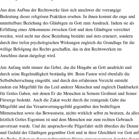
Aus dem Aufbau der Rechtswerke lässt sich unschwer die vorrangige
Bedeutung dieser religiösen Praktiken ersehen. In ihnen kommt die enge und
unmittelbare Beziehung des Gläubigen zu Gott zum Ausdruck. Indem sie als
Erfüllung eines Abkommens zwischen Gott und dem Gläubigen verrichtet
werden, wird nicht nur diese Beziehung bestärkt und stets erneuert, sondern
durch ihre tiefen psychologischen Wirkungen zugleich die Grundlage für die
willige Befolgung des Rechts geschaffen, das in den Rechtswerken im
Anschluss daran dargelegt wird.
Am Anfang steht immer das Gebet, das die Hingabe an Gott ausdrückt und
durch seine Regelmäßigkeit beständig übt. Beim Fasten wird ebenfalls die
Selbstbeherrschung eingeübt, und durch den erfahrenen Verzicht entsteht
zudem ein Mitgefühl für das Leid anderer Menschen und zugleich Dankbarkeit
für Gottes Gaben, mit denen Er die Menschen in Seinem Großmut und Seiner
Fürsorge bedenkt. Auch die Zakat weckt durch die reinigende Gabe das
Mitgefühl und das Verantwortungsgefühl gegenüber den bedürftigen
Mitmenschen sowie das Bewusstsein, nichts wirklich selbst zu besitzen, da alles
letztlich Gottes Eigentum ist und dem Menschen nur zum rechten Gebrauch
anvertraut wurde. Und die anspruchsvolle Pilgerfahrt stellt überdies die Demut
und Geduld der Gläubigen gegenüber Gott und in ihrer Gleichheit vor Gott auf
die Probe. Schon in dieser rudimentären Skizze einiger weniger Aspekte dieser