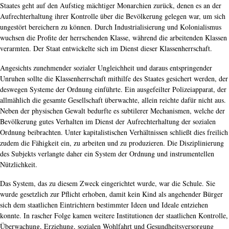
Staates geht auf den Aufstieg mächtiger Monarchien zurück, denen es an der
Aufrechterhaltung ihrer Kontrolle über die Bevölkerung gelegen war, um sich
ungestört bereichern zu können. Durch Industrialisierung und Kolonialismus
wuchsen die Profite der herrschenden Klasse, während die arbeitenden Klassen
verarmten. Der Staat entwickelte sich im Dienst dieser Klassenherrschaft.
Angesichts zunehmender sozialer Ungleichheit und daraus entspringender
Unruhen sollte die Klassenherrschaft mithilfe des Staates gesichert werden, der
deswegen Systeme der Ordnung einführte. Ein ausgefeilter Polizeiapparat, der
allmählich die gesamte Gesellschaft überwachte, allein reichte dafür nicht aus.
Neben der physischen Gewalt bedurfte es subtilerer Mechanismen, welche der
Bevölkerung gutes Verhalten im Dienst der Aufrechterhaltung der sozialen
Ordnung beibrachten. Unter kapitalistischen Verhältnissen schließt dies freilich
zudem die Fähigkeit ein, zu arbeiten und zu produzieren. Die Disziplinierung
des Subjekts verlangte daher ein System der Ordnung und instrumentellen
Nützlichkeit.
Das System, das zu diesem Zweck eingerichtet wurde, war die Schule. Sie
wurde gesetzlich zur Pflicht erhoben, damit kein Kind als angehender Bürger
sich dem staatlichen Eintrichtern bestimmter Ideen und Ideale entziehen
konnte. In rascher Folge kamen weitere Institutionen der staatlichen Kontrolle,
Überwachung, Erziehung, sozialen Wohlfahrt und Gesundheitsversorgung