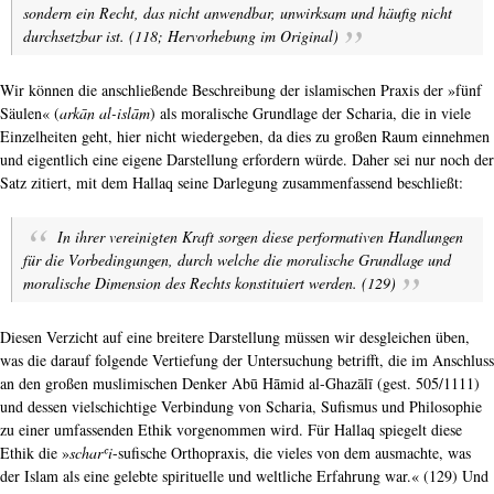
sondern ein Recht, das nicht anwendbar, unwirksam und häufig nicht
durchsetzbar ist. (118; Hervorhebung im Original)
Wir können die anschließende Beschreibung der islamischen Praxis der »fünf
Säulen« (
arkān al-islām
) als moralische Grundlage der Scharia, die in viele
Einzelheiten geht, hier nicht wiedergeben, da dies zu großen Raum einnehmen
und eigentlich eine eigene Darstellung erfordern würde. Daher sei nur noch der
Satz zitiert, mit dem Hallaq seine Darlegung zusammenfassend beschließt:
In ihrer vereinigten Kraft sorgen diese performativen Handlungen
für die Vorbedingungen, durch welche die moralische Grundlage und
moralische Dimension des Rechts konstituiert werden. (129)
Diesen Verzicht auf eine breitere Darstellung müssen wir desgleichen üben,
was die darauf folgende Vertiefung der Untersuchung betrifft, die im Anschluss
an den großen muslimischen Denker Abū Hāmid al-Ghazālī (gest. 505/1111)
und dessen vielschichtige Verbindung von Scharia, Sufismus und Philosophie
zu einer umfassenden Ethik vorgenommen wird. Für Hallaq spiegelt diese
Ethik die »
scharʿi
-sufische Orthopraxis, die vieles von dem ausmachte, was
der Islam als eine gelebte spirituelle und weltliche Erfahrung war.« (129) Und