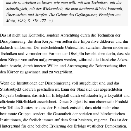
um sie so arbeiten zu lassen, wie man will: mit den Techniken, mit der
Schnelligkeit, mit der Wirksamkeit, die man bestimmt.
Michel Foucault,
Überwachen und Strafen. Die Geburt des Gefängnisses, Frankfurt am
Main, 1989, S. 176-177.
Das ist nicht nur Kontrolle, sondern Abrichtung durch die Techniken der
Disziplinierung, die dem Körper von außen ihre Imperative diktieren und ihn
dadurch umformen. Der entscheidende Unterschied zwischen diesen modernen
Techniken und vormodernen Formen der Disziplin besteht eben darin, dass sie
dem Körper von außen aufgezwungen werden, während die klassische Askese
darin besteht, durch inneren Willen und Anstrengung die Beherrschung über
den Körper zu gewinnen und zu vergrößern.
Wenn die Institutionen der Disziplinierung voll ausgebildet sind und das
Staatssubjekt dadurch geschaffen ist, kann der Staat sich des abgerichteten
Subjekts bedienen, das sich im Erfolgsfall durch selbstauferlegte Loyalität und
effiziente Nützlichkeit auszeichnet. Dieses Subjekt ist nun ebensosehr Produkt
wie Teil des Staates, so dass der Eindruck entsteht, dass nicht mehr eine
bestimmte Gruppe, sondern die Gesamtheit der sozialen und bürokratischen
Institutionen, die freilich immer auf dem Staat basieren, regieren. Das ist der
Hintergrund für eine beliebte Erklärung des Erfolgs westlicher Demokratien,