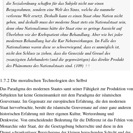
die Sozialordnung schaf­fen für das Subjekt nicht nur einen
Bezugsrahmen, sondern eine Welt des Sinns, welche die nunmehr
verlorene Welt ersetzt. Deshalb kann es einen Staat ohne Nation nicht
geben, und deshalb muss der moderne Staat stets ein Nationalstaat sein,
denn ohne Nationalismus hätte der Staat eine so geringe Aussicht auf
Überleben wie der Krebspatient ohne Behandlung. Aber wie bei jeder
modernen Behandlung hat die Kur Nebenwirkungen. Im Falle des
Nationalismus waren diese so schwerwiegend, dass es unmöglich ist,
nicht den Schluss zu ziehen, dass die Genozide und Greuel des
zwanzigsten Jahrhunderts (und die gegenwärtigen) das direkte Produkt
des Phänomens des Nationalstaats sind. (109)
1.7.2 Die moralischen Technologien des Selbst
Das Paradigma des modernen Staates samt seiner Fähigkeit zur Produktion von
Subjekten hat keine Gemeinsamkeit mit dem Paradigma der islamischen
Gouvernanz. Im Gegensatz zur europäischen Erfahrung, die den modernen
Staat hervorbrachte, beruht die islamische Gouvernanz auf einer ganz anderen
historischen Erfahrung mit ihrer eigenen Kultur, Werteordnung und
Denkweise. Von entscheidender Bedeutung für die Differenz ist das Fehlen von
Monarchie oder Staat, der die Gesetzgebung beherrschte und diese in den
Dienst schrankenloser Bereicherung der kleinen herrschenden Schicht und der