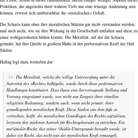
Praktiken, die angesichts ihrer wahren Tiefe nur eine winzige Andeutung sein
können, erweist sich unübersehbar ihr »moralischer« Gehalt.
Die Scharia kann ohne ihre moralischen Stützen gar nicht verstanden werden,
und auch nicht, wie sie ihre Wirkung in der Gesellschaft entfalten und diese zu
einer wohlgeordneten bilden konnte. Die Moralität, auf der die Scharia
gründet, hat ihre Quelle in großem Maße in der performativen Kraft der fünf
Säulen.
Hallaq legt dazu weiterhin dar:
Die Moralität, welche die willige Unterwerfung unter die
Autorität des »Rechts« beflügelte, wurde durch diese performativen
Handlungen
konstituiert
. Dass ihnen eine hervorragende Stellung und
Vorrang eingeräumt wurde, war nicht nur Zeugnis ihrer rituellen
religiösen Bedeutung, sondern auch, wenn nicht primär, ihrer
grundlegenden moralischen Kraft. Diese Säulen aus dem
fiqh
zu
vertreiben, heißt, die moralischen Grundlagen des Rechts aufzulösen,
letzteren den stärksten Antrieb für Rechtsgehorsam zu entziehen. Ein
muʿāmalāt
-Recht, das seines ʿ
ibādāt
-Untergrunds beraubt wurde, ist
daher ein Recht, das nicht nur der moralischen Kraft ermangelt,