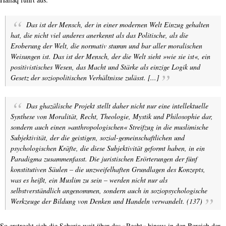
Das ist der Mensch, der in einer modernen Welt Einzug gehalten
hat, die nicht viel anderes anerkennt als das Politische, als die
Eroberung der Welt, die normativ stumm und bar aller moralischen
Weisungen ist. Das ist der Mensch, der die Welt sieht »wie sie ist«, ein
positivistisches Wesen, das Macht und Stärke als einzige Logik und
Gesetz der soziopolitischen Verhältnisse zulässt. [...]
Das ghazālische Projekt stellt daher nicht nur eine intellektuelle
Synthese von Moralität, Recht, Theologie, Mystik und Philosophie dar,
sondern auch einen »anthropologischen« Streifzug in die muslimische
Subjektivität, der die geistigen, sozial-gemeinschaftlichen und
psychologischen Kräfte, die diese Subjektivität geformt haben, in ein
Paradigma zusammenfasst. Die juristischen Erörterungen der fünf
konstitutiven Säulen – die unzweifelhaften Grundlagen des Konzepts,
was es heißt, ein Muslim zu sein – werden nicht nur als
selbstverständlich angenommen, sondern auch in soziopsychologische
Werkzeuge der Bildung von Denken und Handeln verwandelt. (137)
So erstreckt sich die Scharia weit über das »Recht« hinaus in den Bereich der