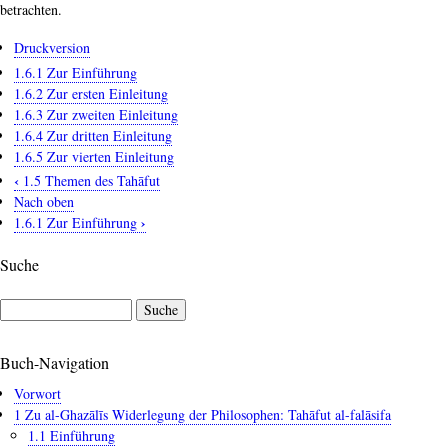
betrachten.
Druckversion
1.6.1 Zur Einführung
1.6.2 Zur ersten Einleitung
1.6.3 Zur zweiten Einleitung
1.6.4 Zur dritten Einleitung
1.6.5 Zur vierten Einleitung
‹
1.5 Themen des Tahāfut
Links
Nach oben
für
›
1.6.1 Zur Einführung
das
Suche
Blättern
im
Suche
Buch
1.6
Buch-Navigation
Zu
den
Vorwort
Einleitungen
1 Zu al-Ghazālīs Widerlegung der Philosophen: Tahāfut al-falāsifa
1.1 Einführung
des