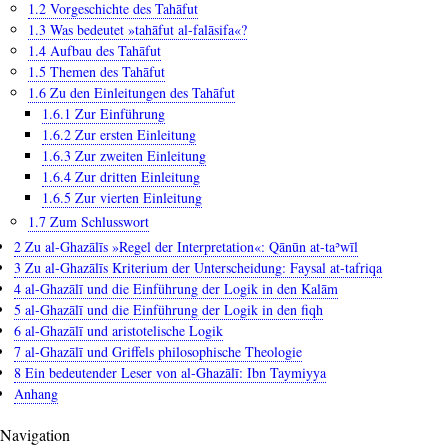
1.2 Vorgeschichte des Tahāfut
Tahāfut
1.3 Was bedeutet »tahāfut al-falāsifa«?
1.4 Aufbau des Tahāfut
1.5 Themen des Tahāfut
1.6 Zu den Einleitungen des Tahāfut
1.6.1 Zur Einführung
1.6.2 Zur ersten Einleitung
1.6.3 Zur zweiten Einleitung
1.6.4 Zur dritten Einleitung
1.6.5 Zur vierten Einleitung
1.7 Zum Schlusswort
2 Zu al-Ghazālīs »Regel der Interpretation«: Qānūn at-taʾwīl
3 Zu al-Ghazālīs Kriterium der Unterscheidung: Faysal at-tafriqa
4 al-Ghazālī und die Einführung der Logik in den Kalām
5 al-Ghazālī und die Einführung der Logik in den fiqh
6 al-Ghazālī und aristotelische Logik
7 al-Ghazālī und Griffels philosophische Theologie
8 Ein bedeutender Leser von al-Ghazālī: Ibn Taymiyya
Anhang
Navigation