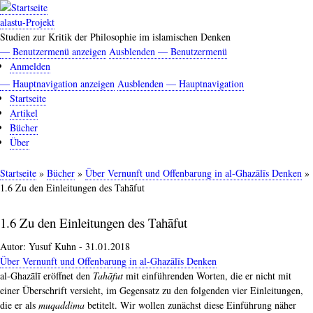
Direkt
zum
alastu-Projekt
Inhalt
Studien zur Kritik der Philosophie im islamischen Denken
— Benutzermenü anzeigen
Ausblenden — Benutzermenü
Benutzermenü
Anmelden
— Hauptnavigation anzeigen
Ausblenden — Hauptnavigation
Hauptnavigation
Startseite
Artikel
Bücher
Über
Startseite
Bücher
Über Vernunft und Offenbarung in al-Ghazālīs Denken
Pfadnavigation
1.6 Zu den Einleitungen des Tahāfut
1.6 Zu den Einleitungen des Tahāfut
Autor:
Yusuf Kuhn
-
31.01.2018
Über Vernunft und Offenbarung in al-Ghazālīs Denken
al-Ghazālī eröffnet den
Tahāfut
mit einführenden Worten, die er nicht mit
einer Überschrift versieht, im Gegensatz zu den folgenden vier Einleitungen,
die er als
muqaddima
betitelt. Wir wollen zunächst diese Einführung näher